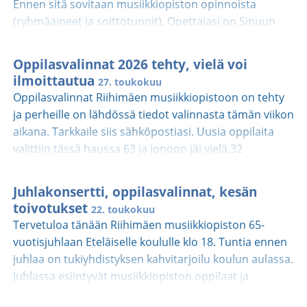
Ennen sitä sovitaan musiikkiopiston opinnoista
(ryhmäaineet ja soittotunnit). Opettajasi on Sinuun
yhteydessä tuntien sopimiseksi. Oppilaan opas on
päivitetty nettisivuillemme, käyhän
Oppilasvalinnat 2026 tehty, vielä voi
tutustumassa: Oppilaan opas - Riihimäki
ilmoittautua
27. toukokuu
Oppilasvalinnat Riihimäen musiikkiopistoon on tehty
ja perheille on lähdössä tiedot valinnasta tämän viikon
aikana. Tarkkaile siis sähköpostiasi. Uusia oppilaita
valittiin tässä haussa 63 ja jonoon jäi vielä 32
oppilasta. Vapaita oppilaspaikkoja on vielä viulussa ja
huilussa, joten ota yhteyttä musiikkiopistoon, jos jäit
Juhlakonsertti, oppilasvalinnat, kesän
jonoon ja haluaisit aloittaakin niissä soittimissa.
toivotukset
22. toukokuu
Lopelle avautui tänä keväänä 5 paikkaa ja Hausjärven
Tervetuloa tänään Riihimäen musiikkiopiston 65-
kuntaan 4. Voit myös ilmoittautua jonoon
vuotisjuhlaan Eteläiselle koululle klo 18. Tuntia ennen
edelleenkin, sillä kesän aikana oppilastilanne
juhlaa on tukiyhdistyksen kahvitarjoilu koulun aulassa.
musiikkiopistossa muuttuu vielä. Musiikkiopistossa
Juhlassa esiintyvät musiikkiopiston oppilaat ja
toimii useita ryhmiä, joihin on mahdollista tulla
opettajat. Jaetaan ansiomerkit, todistukset ja stipendit
mukaan, vaikka oppilaspaikka ei vielä nyt auennut. Alle