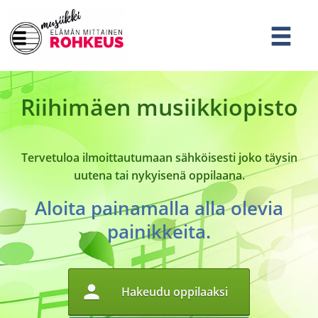
Riihimäen musiikkiopisto
Tervetuloa ilmoittautumaan sähköisesti joko täysin
uutena tai nykyisenä oppilaana.
Aloita painamalla alla olevia
painikkeita.
person
Hakeudu oppilaaksi