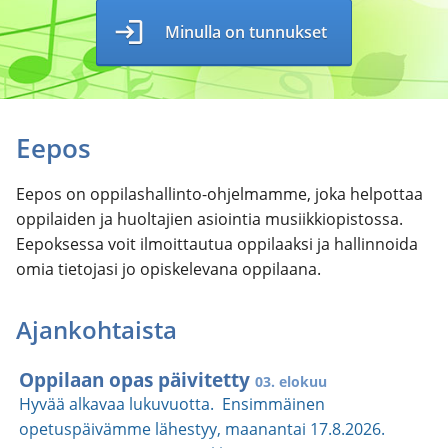
login
Minulla on tunnukset
Eepos
Eepos on oppilashallinto-ohjelmamme, joka helpottaa
oppilaiden ja huoltajien asiointia musiikkiopistossa.
Eepoksessa voit ilmoittautua oppilaaksi ja hallinnoida
omia tietojasi jo opiskelevana oppilaana.
Ajankohtaista
Oppilaan opas päivitetty
03. elokuu
Hyvää alkavaa lukuvuotta. Ensimmäinen
opetuspäivämme lähestyy, maanantai 17.8.2026.